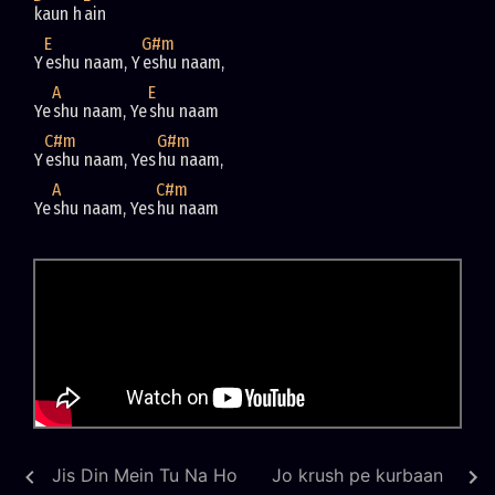
kaun h
E
G#m
Y
eshu naam, Y
A
E
Ye
shu naam, Ye
C#m
G#m
Y
eshu naam, Yes
A
C#m
Ye
shu naam, Yes
hu naam
Jis Din Mein Tu Na Ho
Jo krush pe kurbaan