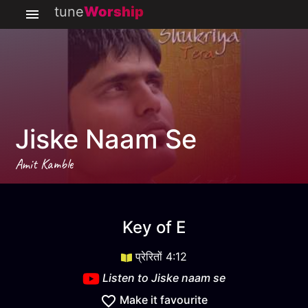
tune
Worship
Jiske Naam Se
Amit Kamble
Jiske naam se
key
E
Key of
E
प्रेरितों 4:12
Listen to
Jiske naam se
Make it favourite