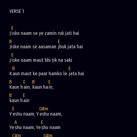
E
J
B
E
Jiske naam se aasaman 
E
J
B
E
K
aun maut ke paar hamko le 
B
E
B
E
Kaun h
ain, 
kaun ha
B
E
kaun h
E
G#m
Y
eshu naam, Y
A
E
Ye
shu naam, Ye
C#m
G#m