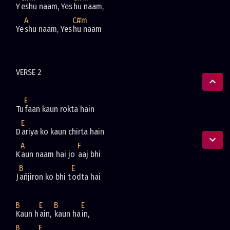
Y
eshu naam, Yes
A
C#m
Ye
shu naam, Yes
E
Tu
E
D
A
F
K
aun naam hai jo 
B
E
J
an̄jiron ko bhi t
B
E
B
E
Kaun h
ain, 
kaun ha
B
E